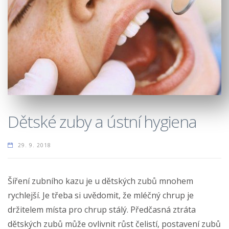
Dětské zuby a ústní hygiena
29. 9. 2018
Šíření zubního kazu je u dětských zubů mnohem
rychlejší. Je třeba si uvědomit, že mléčný chrup je
držitelem místa pro chrup stálý. Předčasná ztráta
dětských zubů může ovlivnit růst čelistí, postavení zubů